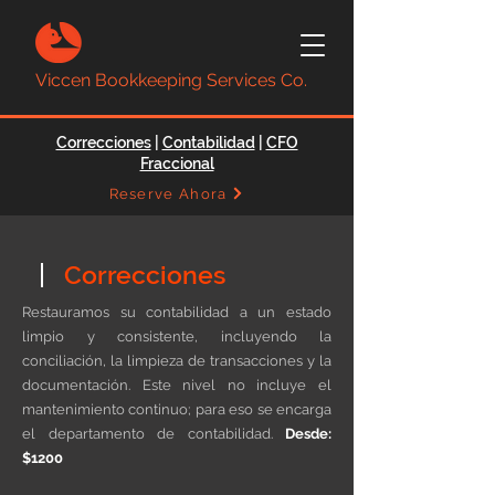
Viccen Bookkeeping Services Co.
Correcciones
|
Contabilidad
|
CFO
Fraccional
Reserve Ahora
Correcciones
Restauramos su contabilidad a un estado
limpio y consistente, incluyendo la
conciliación, la limpieza de transacciones y la
documentación. Este nivel no incluye el
mantenimiento continuo; para eso se encarga
el departamento de contabilidad.
Desde:
$1200