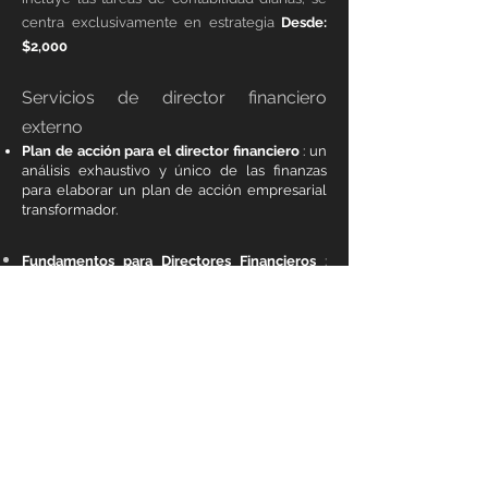
centra exclusivamente en estrategia
Desde:
$2,000
Servicios de director financiero
externo
Plan de acción para el director financiero
: un
análisis exhaustivo y único de las finanzas
para elaborar un plan de acción empresarial
transformador.
Fundamentos para Directores Financieros
:
Planificación y presupuestación del flujo de
caja basadas en cifras precisas, con una sesión
estratégica para convertir el plan en pasos
concretos a seguir.
Rendimiento y análisis del director financiero
: seguimiento de los indicadores clave de
rendimiento (KPI) y análisis financiero que
destaca qué funciona, qué falla y qué se debe