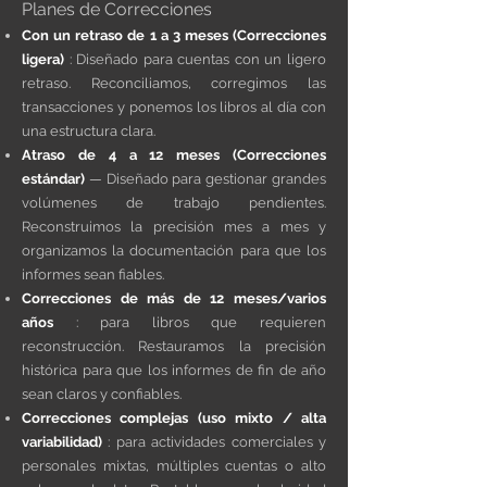
Planes de Correcciones
Con un retraso de 1 a 3 meses (Correcciones
ligera)
: Diseñado para cuentas con un ligero
retraso. Reconciliamos, corregimos las
transacciones y ponemos los libros al día con
una estructura clara.
Atraso de 4 a 12 meses (Correcciones
estándar)
— Diseñado para gestionar grandes
volúmenes de trabajo pendientes.
Reconstruimos la precisión mes a mes y
organizamos la documentación para que los
informes sean fiables.
Correcciones de más de 12 meses/varios
años
: para libros que requieren
reconstrucción. Restauramos la precisión
histórica para que los informes de fin de año
sean claros y confiables.
Correcciones complejas (uso mixto / alta
variabilidad)
: para actividades comerciales y
personales mixtas, múltiples cuentas o alto